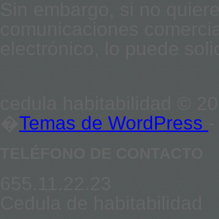
Sin embargo, si no quiere
comunicaciones comercial
electrónico, lo puede solic
cedula habitabilidad © 2
�
Temas de WordPress
-
TELÉFONO DE CONTACTO
655.11.22.23
Cedula de habitabilidad