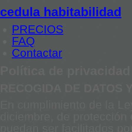
cedula habitabilidad
PRECIOS
FAQ
Contactar
Política de privacidad
RECOGIDA DE DATOS 
En cumplimiento de la Le
diciembre, de protección
puedan ser facilitados p